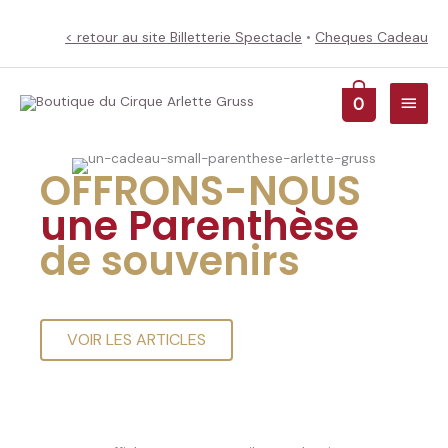
Aller
au
< retour au site Billetterie Spectacle
•
Cheques Cadeau
contenu
Menu
0
princ
OFFRONS-NOUS
une Parenthèse
de souvenirs
VOIR LES ARTICLES