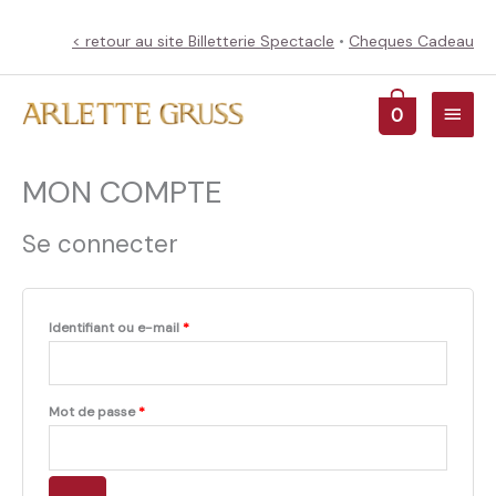
Aller
au
< retour au site Billetterie Spectacle
•
Cheques Cadeau
contenu
Menu
0
princ
MON COMPTE
Se connecter
Obligatoire
Identifiant ou e-mail
*
Obligatoire
Mot de passe
*